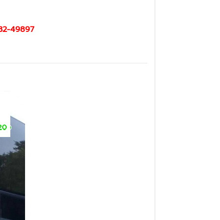
32-49897