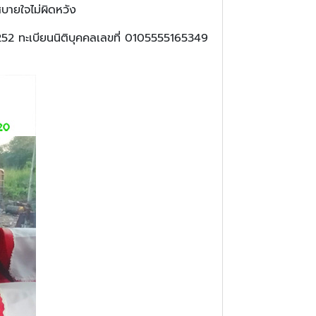
บายใจไม่ผิดหวัง
252 ทะเบียนนิติบุคคลเลขที่ 0105555165349